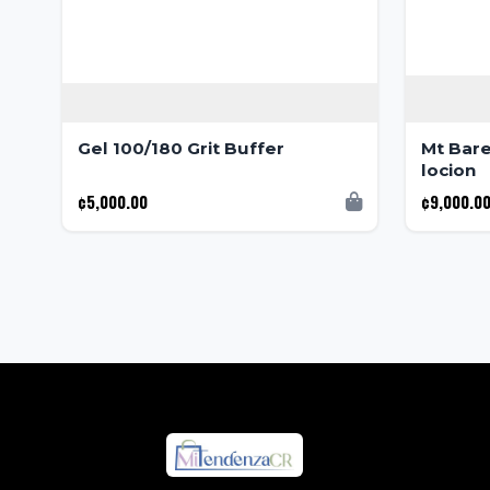
Gel 100/180 Grit Buffer
Mt Bar
locion
¢5,000.00
¢9,000.0