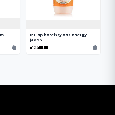
lm
Mt Isp barelxry 8oz energy
jabon
¢13,500.00