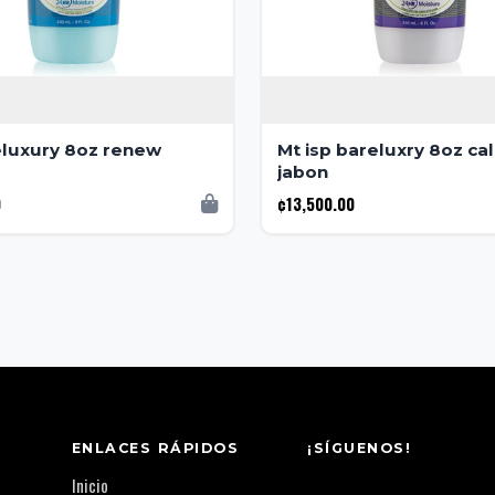
eluxury 8oz renew
Mt isp bareluxry 8oz ca
jabon
0
¢13,500.00
ENLACES RÁPIDOS
¡SÍGUENOS!
Inicio