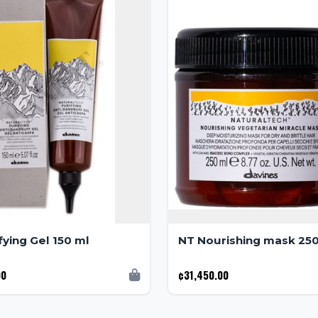
fying Gel 150 ml
NT Nourishing mask 25
00
¢31,450.00