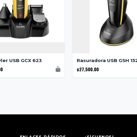
yler USB GCX 623
Rasuradora USB GSH 15
00
¢27,500.00
ENLACES RÁPIDOS
¡SÍGUENOS!